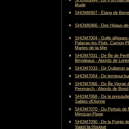
lAude
SHOM6907 - Étang de Berr
SHOM6966 - Des Héaux-de-
SHOM7004 - Golfe dAigues-M
Palavas-les-Flots, Carnon-Pl
Maries-de-la-Mer
SHOM7031 - De lÎle de Penfr
Birvideaux - Abords de Lorie
SHOM7033 - De Quiberon au
SHOM7054 - De lembouchure
SHOM7066 - De lÎle Vierge à
Penmarch - Abords de Brest
SHOM7068 - De la presquîle
Sables-dOlonne
SHOM7070 - Du Pertuis de
Mimizan-Plage
SHOM7090 - De la Pointe de 
Vaast-la-Hougue