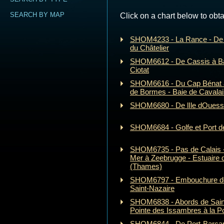
SEARCH BY MAP
Click on a chart below to obta
SHOM4233 - La Rance - De S
du Châtelier
SHOM6612 - De Cassis à Ban
Ciotat
SHOM6616 - Du Cap Bénat a
de Bormes - Baie de Cavalai
SHOM6680 - De lIle dOuessan
SHOM6684 - Golfe et Port d
SHOM6735 - Pas de Calais -
Mer à Zeebrugge - Estuaire 
(Thames)
SHOM6797 - Embouchure de l
Saint-Nazaire
SHOM6838 - Abords de Saint
Pointe des Issambres à la P
SHOM6844 - De Port-Barcar